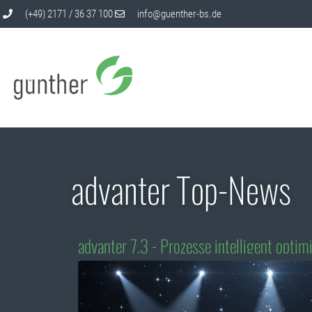
(+49) 2171 / 36 37 100
info@guenther-bs.de
advanter Top-News
advanter 7.3 - Prozesse intelligent optim