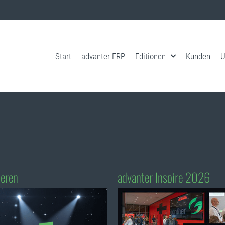
Start
advanter ERP
Editionen
Kunden
U
ieren
advanter Inspire 2026