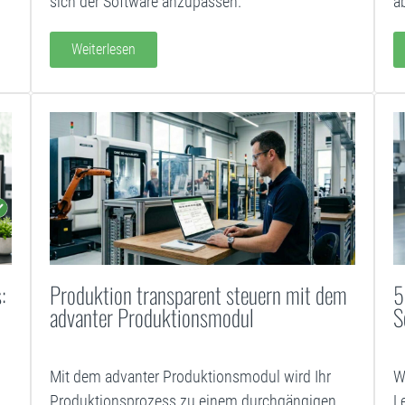
sich der Software anzupassen.
a
Weiterlesen
:
Produktion transparent steuern mit dem
5
advanter Produktionsmodul
S
Mit dem advanter Produktionsmodul wird Ihr
W
Produktionsprozess zu einem durchgängigen
L