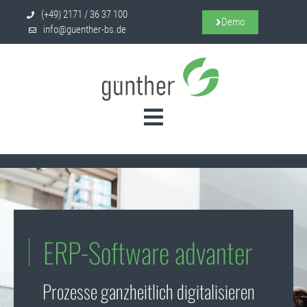
(+49) 2171 / 36 37 100
Demo
info@guenther-bs.de
ERP-Software advanter
Prozesse ganzheitlich digitalisieren