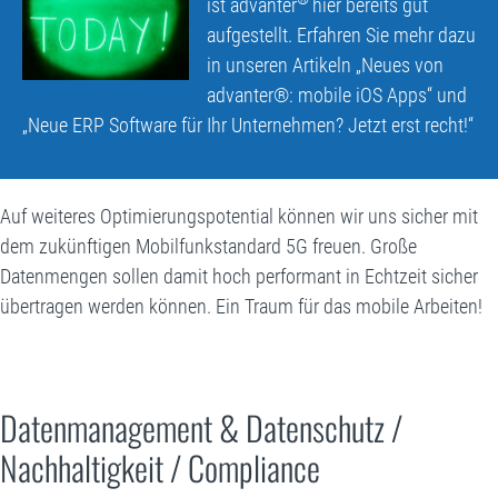
ist advanter
hier bereits gut
aufgestellt. Erfahren Sie mehr dazu
in unseren Artikeln
„Neues von
advanter®: mobile iOS Apps“
und
„
Neue ERP Software für Ihr Unternehmen? Jetzt erst recht!“
Auf weiteres Optimierungspotential können wir uns sicher mit
dem zukünftigen Mobilfunkstandard 5G freuen. Große
Datenmengen sollen damit hoch performant in Echtzeit sicher
übertragen werden können. Ein Traum für das mobile Arbeiten!
Datenmanagement & Datenschutz /
Nachhaltigkeit / Compliance