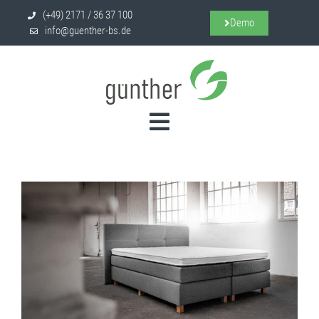
(+49) 2171 / 36 37 100
Demo
info@guenther-bs.de