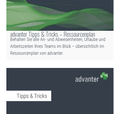
advanter Tipps & Tricks – Ressourcenplan
Behalten Sie alle An- und Abwesenheiten, Urlaube und
Arbeitszeiten Ihres Teams im Blick – übersichtlich im
Ressourcenplan von advanter.