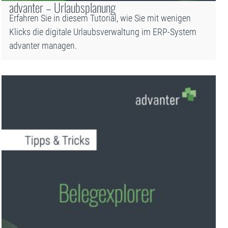
advanter – Urlaubsplanung
Erfahren Sie in diesem Tutorial, wie Sie mit wenigen
Klicks die digitale Urlaubsverwaltung im ERP-System
advanter managen.