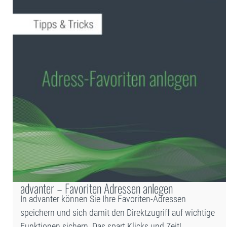
advanter – Favoriten Adressen anlegen
In advanter können Sie Ihre Favoriten-Adressen
speichern und sich damit den Direktzugriff auf wichtige
Funktionen sichern. Das spart Klicks und Zeit!