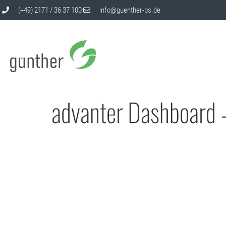
(+49) 2171 / 36 37 100
info@guenther-bs.de
advanter Dashboard – 