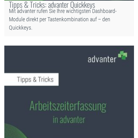
Tipps & Tricks: advanter Quickkeys
Mit advanter rufen Sie Ihre wichtigsten Dashboard-
Module direkt per Tastenkombination auf – den
Quickkeys.