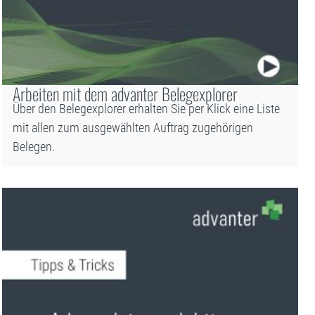
Arbeiten mit dem advanter Belegexplorer
Über den Belegexplorer erhalten Sie per Klick eine Liste
mit allen zum ausgewählten Auftrag zugehörigen
Belegen.