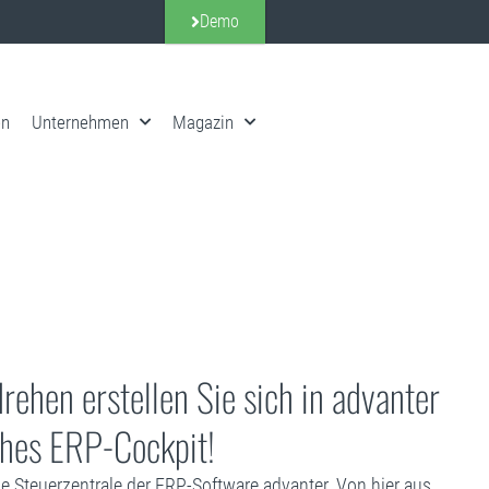
Demo
en
Unternehmen
Magazin
ehen erstellen Sie sich in advanter
ches ERP-Cockpit!
e Steuerzentrale der ERP-Software advanter. Von hier aus